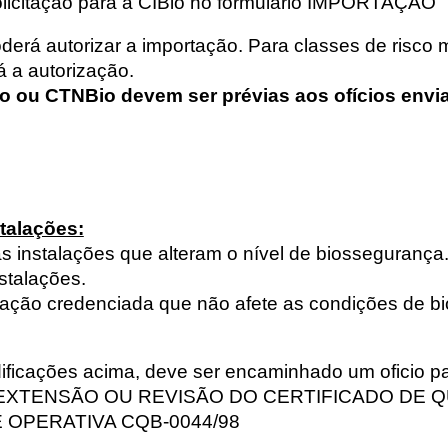
olicitação para a CIBio no formulário IMPORTAÇÃO
oderá autorizar a importação. Para classes de risc
á a autorização.
 ou CTNBio devem ser prévias aos of
í
cios envi
talações:
s instalações que alteram o nível de biossegurança
stalações.
talação credenciada que não afete as condições de
ficações acima, deve ser encaminhado um oficio p
XTENSÃO OU REVISÃO DO CERTIFICADO DE 
 OPERATIVA CQB-0044/98