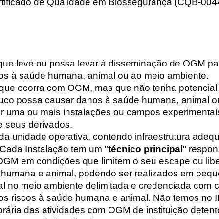
tificado de Qualidade em Biossegurança (CQB-0044
que leve ou possa levar à disseminação de OGM p
nos à saúde humana, animal ou ao meio ambiente.
que ocorra com OGM, mas que não tenha potencial
co possa causar danos à saúde humana, animal ou
or uma ou mais instalações ou campos experimenta
e seus derivados.
da unidade operativa, contendo infraestrutura adeq
Cada Instalação tem um "
técnico principal
" respon
 OGM em condições que limitem o seu escape ou li
 humana e animal, podendo ser realizados em pequ
l no meio ambiente delimitada e credenciada com ca
 riscos à saúde humana e animal. Não temos no I
rária das atividades com OGM de instituição deten