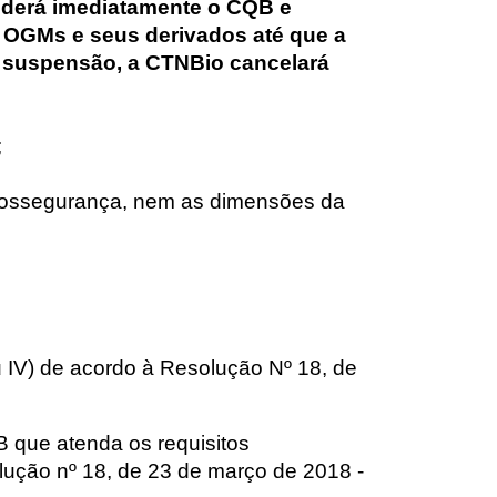
nderá imediatamente o CQB e
m OGMs e seus derivados até que a
de suspensão, a CTNBio cancelará
;
;
biossegurança, nem as dimensões da
u IV) de acordo à Resolução Nº 18, de
B que atenda os requisitos
ução
n
º 18, de 23 de março de 2018 -