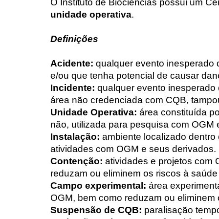
O
Instituto de Bio
ciências
possui um Cer
unidade operativa
.
Definições
Acidente:
qualquer evento inesperado 
e/ou que tenha potencial de causar da
Incidente:
qualquer evento inesperado 
área não credenciada com CQB, tampou
Unidade Operativa:
área constituída p
não, utilizada para pesquisa com OGM 
Instalação:
ambiente localizado dentro 
atividades com OGM e seus derivados. 
Contenção:
atividades e projetos com
reduzam ou eliminem os riscos à saúde
Campo experimental:
área experimenta
OGM, bem como reduzam ou eliminem os
Suspensão de CQB:
paralisação tempo