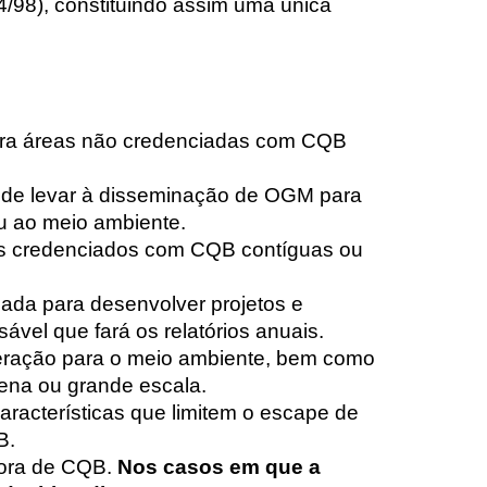
/98), constituindo assim uma única
ara áreas não credenciadas com CQB
 de levar à disseminação de OGM para
 ao meio ambiente.
is credenciados com CQB contíguas ou
uada para desenvolver projetos e
sável que fará os relatórios anuais.
beração para o meio ambiente, bem como
ena ou grande escala.
racterísticas que limitem o escape de
B.
tora de CQB.
Nos casos em que a