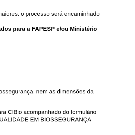
o maiores, o processo será encaminhado
ados para a FAPESP e/ou Minist
é
rio
.
 biossegurança, nem as dimensões da
ara CIBio acompanhado do formulário
QUALIDADE EM BIOSSEGURANÇA