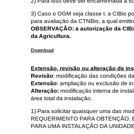
2) Para isso deve ser encaminhada a s
3) Caso o OGM seja classe I, a CIBio p
para avaliação da CTNBio, a qual emitir
OBSERVAÇÃO: a autorização da CIBio
da Agricultura.
Download
Extensão, revisão ou alteração de ins
Revisão
: modificação das condições da
Extensão
: ampliação ou exclusão de in
Alteração:
modificação interna de ins
área total da instalação.
1) Para solicitar qua
is
quer uma das modi
REQUERIMENTO PARA OBTENÇÃO, E
PARA UMA INSTALAÇÃO DA UNIDADE