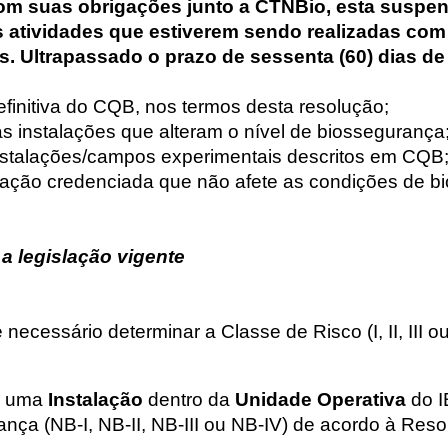
com suas obrigações junto a CTNBio, esta suspe
as atividades que estiverem sendo realizadas co
as. Ultrapassado o prazo de sessenta (60) dias 
finitiva do CQB, nos termos desta resolução;
 instalações que alteram o nível de biossegurança
nstalações/campos experimentais descritos em CQB
alação credenciada que não afete as condições de 
a legislação vigente
necessário determinar a Classe de Risco (I, II, III o
da uma
Instalação
dentro da
Unidade Operativa
do I
ça (NB-I, NB-II, NB-III ou NB-IV) de acordo à Resol