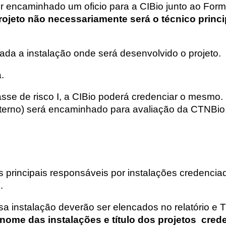
er encaminhado um oficio para a CIBio junto ao Form
eto não necessariamente será o técnico princip
ada a instalação onde será desenvolvido o projeto.
.
sse de risco I, a CIBio poderá credenciar o mesmo. 
nterno) será encaminhado para avaliação da CTNBio,
s principais responsáveis por instalações credenci
s.
sa instalação deverão ser elencados no relatório 
nome das instalações e título dos projetos cred